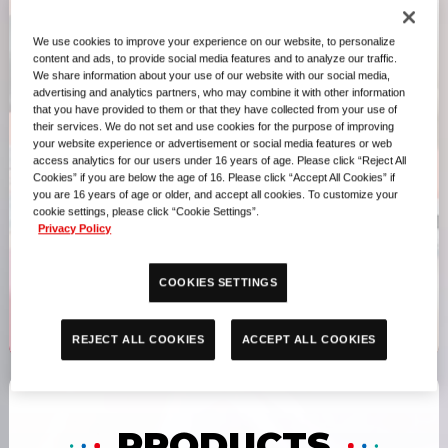
Bangkok
Jakarta
November 1-2, 2025
November 22-23, 2025
We use cookies to improve your experience on our website, to personalize
content and ads, to provide social media features and to analyze our traffic.
We share information about your use of our website with our social media,
Taipei
Singapore
advertising and analytics partners, who may combine it with other information
November 29-30, 2025
December 6-7, 2025
that you have provided to them or that they have collected from your use of
their services. We do not set and use cookies for the purpose of improving
your website experience or advertisement or social media features or web
Düsseldorf
Kuala Lumpur
access analytics for our users under 16 years of age. Please click “Reject All
December 13-14, 2025
December 13-14, 2025
Cookies” if you are below the age of 16. Please click “Accept All Cookies” if
you are 16 years of age or older, and accept all cookies. To customize your
Hong Kong S.A.R.
Hangzhou
cookie settings, please click “Cookie Settings”.
CANCELLED
January 3-4, 2026
Privacy Policy
Las Vegas
Tokyo
COOKIES SETTINGS
February 14-15, 2026
March 20-22, 2026
REJECT ALL COOKIES
ACCEPT ALL COOKIES
PRODUCTS