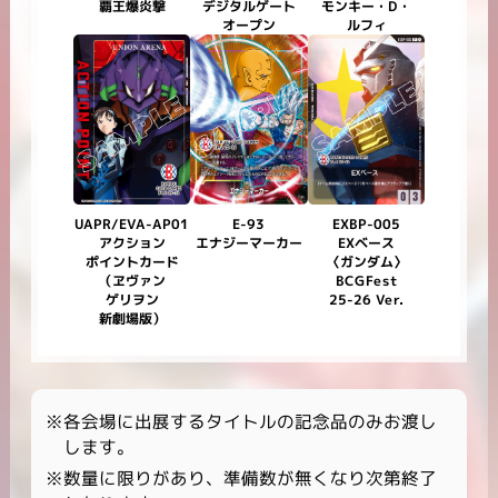
デジタルゲート
モンキー・D・
覇王爆炎撃
オープン
ルフィ
UAPR/EVA-AP01
EXBP-005
E-93
エナジーマーカー
アクション
EXベース
ポイントカード
〈ガンダム〉
（ヱヴァン
BCGFest
25-26 Ver.
ゲリヲン
新劇場版）
※各会場に出展するタイトルの記念品のみお渡し
します。
※数量に限りがあり、準備数が無くなり次第終了