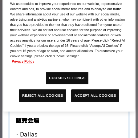
We use cookies to improve your experience on our website, to personalize
content and ads, to provide social media features and to analyze our traffic.
We share information about your use of our website with our social media,
advertising and analytics partners, who may combine it with other information
that you have provided to them or that they have collected from your use of
their services. We do not set and use cookies for the purpose of improving
your website experience or advertisement or social media features or web
access analytics for our users under 16 years of age. Please click “Reject All
Cookies” if you are below the age of 16. Please click “Accept All Cookies” if
you are 16 years of age or older, and accept all cookies. To customize your
cookie settings, please click “Cookie Settings”.
Privacy Policy
販売価格​
COOKIES SETTINGS
990円(税込)
内容
ACCEPT ALL COOKIES
REJECT ALL COOKIES
スリーブ60枚
販売会場
Dallas