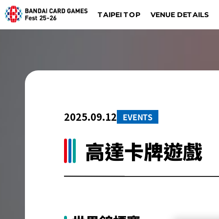
VENUE DETAILS
TAIPEI TOP
DIGIMON CARD GAME
BATTLE SPIRITS
Dalla
Düsseldorf
2025.09.12
EVENTS
高達卡牌遊戲