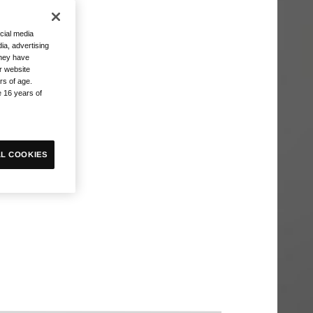
cial media
ia, advertising
they have
r website
rs of age.
e 16 years of
L COOKIES