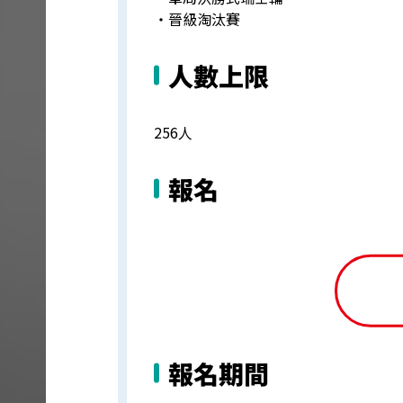
・晉級淘汰賽
人數上限
256人
報名
報名期間