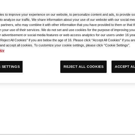
es to improve your experience on our website, to personalize content and ads, to provide so
to analyze our traffic. We share information about your use of our website with our social med
 partners, who may combine it with other information that you have provided to them or that 
m your use of their services. We do not set and use cookies for the purpose of improving you
r advertisement or social media features or web access analytics for our users under 16 yea
“Reject All Cookies” if you are below the age of 16. Please click “Accept All Cookies” if you ar
 and accept all cookies. To customize your cookie settings, please click “Cookie Settings”.
icy
ACCEPT AL
REJECT ALL COOKIES
 SETTINGS