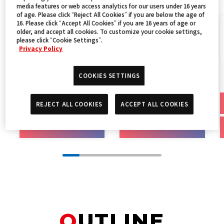
media features or web access analytics for our users under 16 years
of age. Please click “Reject All Cookies” if you are below the age of
16. Please click “Accept All Cookies” if you are 16 years of age or
older, and accept all cookies. To customize your cookie settings,
Dallas
Manila
please click “Cookie Settings”.
Privacy Policy
September
October
COOKIES SETTINGS
14 - 15, 2024
5 - 6, 2024
VIEW MORE
VIEW MORE
REJECT ALL COOKIES
ACCEPT ALL COOKIES
EVENT REPORT
EVENT REPORT
OUTLINE