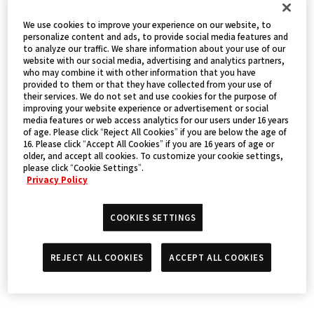
We use cookies to improve your experience on our website, to
personalize content and ads, to provide social media features and
to analyze our traffic. We share information about your use of our
website with our social media, advertising and analytics partners,
who may combine it with other information that you have
provided to them or that they have collected from your use of
their services. We do not set and use cookies for the purpose of
improving your website experience or advertisement or social
media features or web access analytics for our users under 16 years
of age. Please click “Reject All Cookies” if you are below the age of
16. Please click “Accept All Cookies” if you are 16 years of age or
older, and accept all cookies. To customize your cookie settings,
please click “Cookie Settings”.
Privacy Policy
舉辦日期
COOKIES SETTINGS
REJECT ALL COOKIES
ACCEPT ALL COOKIES
2024年12月21日