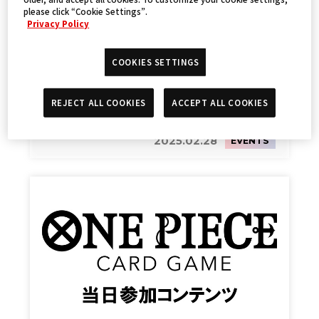
please click “Cookie Settings”.
Privacy Policy
COOKIES SETTINGS
ONE PIECEカードゲーム 3on3 CUP in
REJECT ALL COOKIES
ACCEPT ALL COOKIES
BCGFest
2025.02.28
EVENTS