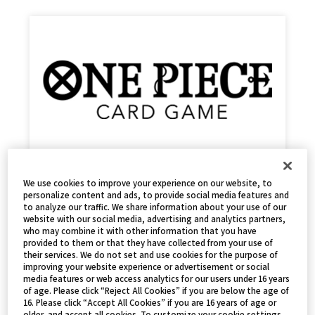
ONE PIECEカードゲーム 1on1 CUP in
We use cookies to improve your experience on our website, to
BCGFest
personalize content and ads, to provide social media features and
to analyze our traffic. We share information about your use of our
2025.02.28
EVENTS
website with our social media, advertising and analytics partners,
who may combine it with other information that you have
provided to them or that they have collected from your use of
their services. We do not set and use cookies for the purpose of
improving your website experience or advertisement or social
media features or web access analytics for our users under 16 years
of age. Please click “Reject All Cookies” if you are below the age of
16. Please click “Accept All Cookies” if you are 16 years of age or
older, and accept all cookies. To customize your cookie settings,