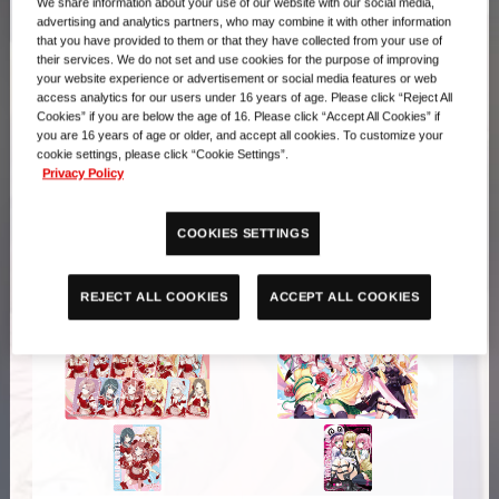
We share information about your use of our website with our social media,
advertising and analytics partners, who may combine it with other information
that you have provided to them or that they have collected from your use of
their services. We do not set and use cookies for the purpose of improving
your website experience or advertisement or social media features or web
access analytics for our users under 16 years of age. Please click “Reject All
Cookies” if you are below the age of 16. Please click “Accept All Cookies” if
you are 16 years of age or older, and accept all cookies. To customize your
cookie settings, please click “Cookie Settings”.
Privacy Policy
活動舉辦紀念商品
活動舉辦紀念商品
官方遊戲墊板&行動值卡套
官方遊戲墊板&行動值卡套
COOKIES SETTINGS
組 新世紀福音戰士新劇場版
組 勝利女神：妮姬
ACCEPT ALL COOKIES
REJECT ALL COOKIES