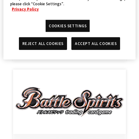
please click “Cookie Settings”.
Privacy Policy
COOKIES SETTINGS
バトルスピリッツ「ゲストサイン会 in
BCGFest【当日参加】」
REJECT ALL COOKIES
ACCEPT ALL COOKIES
2025.03.06
EVENTS