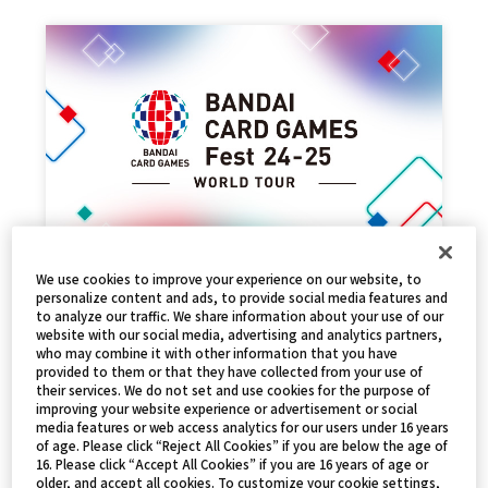
事後販売について
We use cookies to improve your experience on our website, to
personalize content and ads, to provide social media features and
2025.03.08
PRODUCTS
to analyze our traffic. We share information about your use of our
website with our social media, advertising and analytics partners,
who may combine it with other information that you have
provided to them or that they have collected from your use of
their services. We do not set and use cookies for the purpose of
improving your website experience or advertisement or social
media features or web access analytics for our users under 16 years
of age. Please click “Reject All Cookies” if you are below the age of
16. Please click “Accept All Cookies” if you are 16 years of age or
older, and accept all cookies. To customize your cookie settings,